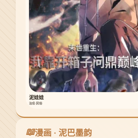
泥娃娃
治愈·民俗
📖
漫画 · 泥巴墨韵