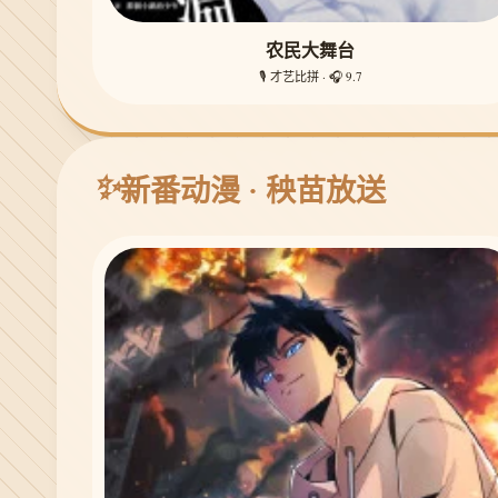
农民大舞台
🎙️ 才艺比拼 · 🎧 9.7
✨
新番动漫 · 秧苗放送