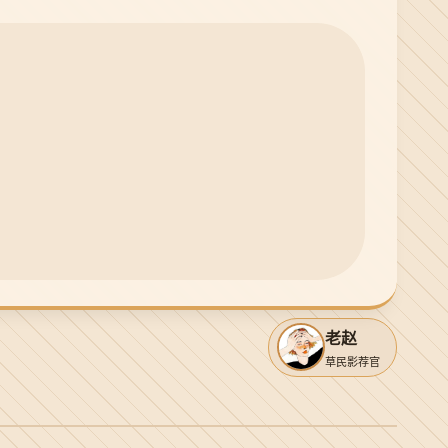
老赵
草民影荐官