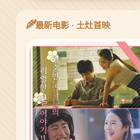
🌾
最新电影 · 土灶首映