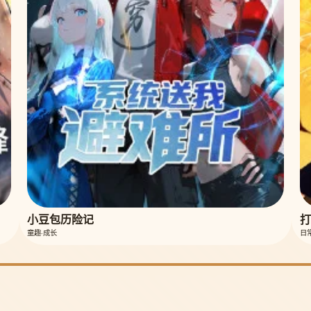
小豆包历险记
打
童趣·成长
日