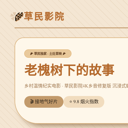
草民影院
🌾
🌽 草民独家 · 土灶首映 🌽
老槐树下的故事
乡村温情纪实电影 · 草民影院4K乡音修复版 沉浸
🎬 接地气好片
⭐ 9.8 烟火指数