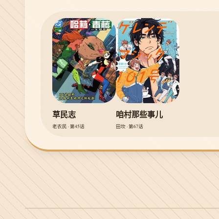
草民志
咱村那些事儿
老农民 · 第45话
田坎 · 第67话