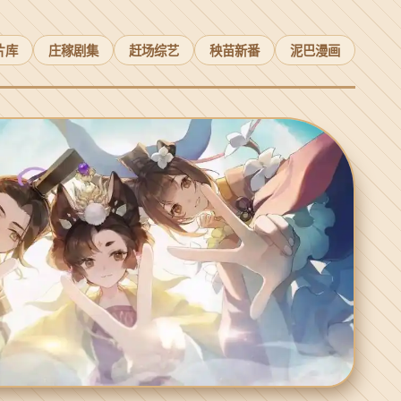
片库
庄稼剧集
赶场综艺
秧苗新番
泥巴漫画