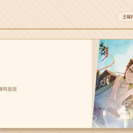
土味
式蝉鸣音效