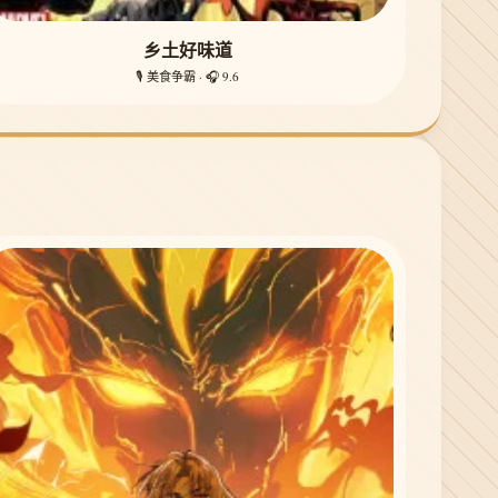
乡土好味道
🎙️ 美食争霸 · 🎧 9.6