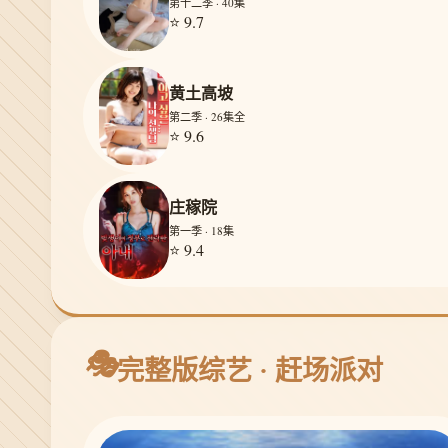
第十二季 · 40集
⭐ 9.7
黄土高坡
第二季 · 26集全
⭐ 9.6
庄稼院
第一季 · 18集
⭐ 9.4
🎭
完整版综艺 · 赶场派对