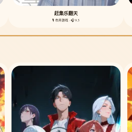
赶集乐翻天
🎙️ 市井游戏 · 🎧 9.5